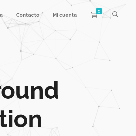
0
da
Contacto
Mi cuenta
round
tion