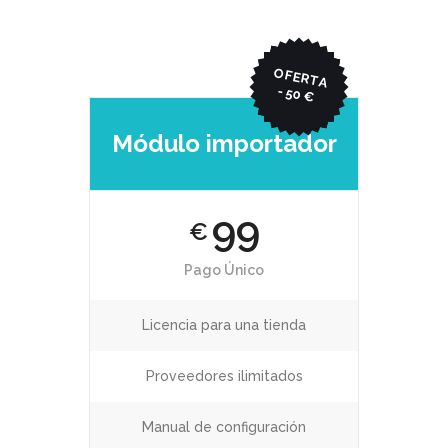
O
FERTA
- 50 €
Módulo importador
99
€
Pago Único
Licencia para una tienda
Proveedores ilimitados
Manual de configuración