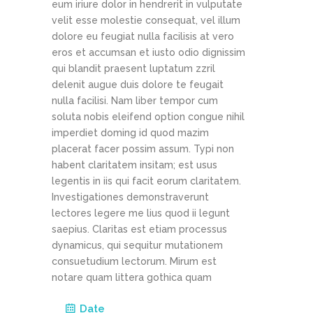
eum iriure dolor in hendrerit in vulputate
velit esse molestie consequat, vel illum
dolore eu feugiat nulla facilisis at vero
eros et accumsan et iusto odio dignissim
qui blandit praesent luptatum zzril
delenit augue duis dolore te feugait
nulla facilisi. Nam liber tempor cum
soluta nobis eleifend option congue nihil
imperdiet doming id quod mazim
placerat facer possim assum. Typi non
habent claritatem insitam; est usus
legentis in iis qui facit eorum claritatem.
Investigationes demonstraverunt
lectores legere me lius quod ii legunt
saepius. Claritas est etiam processus
dynamicus, qui sequitur mutationem
consuetudium lectorum. Mirum est
notare quam littera gothica quam
Date