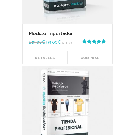
Módulo Importador
149,00
€
99,00
€
sin iva
Valorado en
5.00
de 5
DETALLES
COMPRAR