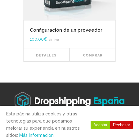
Configuración de un proveedor
100,00
€
sin iva
DETALLES
COMPRAR
Esta página utiliza cookies y otras
tecnologías para que podamos
Copyright © 2019 -
Aviso legal
-
Condiciones de compra
-
Politica
Aceptar
Rechazar
mejorar su experiencia en nuestros
de Privacidad
-
Politica de Cookies
sitios:
Más información.