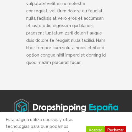
vulputate velit esse molestie
consequat, vel illum dolore eu feugiat
nulla facilisis at vero eros et accumsan
et iusto odio dignissim qui blandit
praesent luptatum zzril delenit augue
duis dolore te feugait nulla facilisi. Nam
liber tempor cum soluta nobis eleifend
option congue nihil imperdiet doming id
quod mazim placerat facer.
Esta página utiliza cookies y otras
tecnologías para que podamos
Copyright © 2019 -
Aviso legal
-
Condiciones de compra
-
Politica
Aceptar
Rechazar