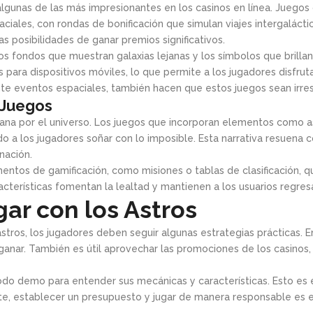
gunas de las más impresionantes en los casinos en línea. Juegos
aciales, con rondas de bonificación que simulan viajes intergalác
s posibilidades de ganar premios significativos.
. Los fondos que muestran galaxias lejanas y los símbolos que bril
ra dispositivos móviles, lo que permite a los jugadores disfrutar
te eventos espaciales, también hacen que estos juegos sean irresi
 Juegos
ana por el universo. Los juegos que incorporan elementos como ast
o a los jugadores soñar con lo imposible. Esta narrativa resuena 
nación.
mentos de gamificación, como misiones o tablas de clasificación,
cterísticas fomentan la lealtad y mantienen a los usuarios regre
gar con los Astros
stros, los jugadores deben seguir algunas estrategias prácticas. E
ganar. También es útil aprovechar las promociones de los casinos
odo demo para entender sus mecánicas y características. Esto e
e, establecer un presupuesto y jugar de manera responsable es ese