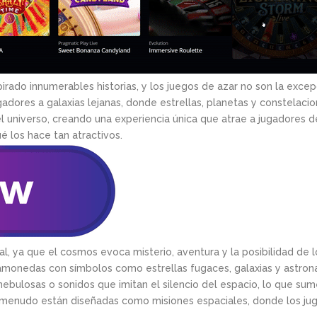
pirado innumerables historias, y los juegos de azar no son la excep
ugadores a galaxias lejanas, donde estrellas, planetas y constela
l universo, creando una experiencia única que atrae a jugadores d
ué los hace tan atractivos.
sal, ya que el cosmos evoca misterio, aventura y la posibilidad de
amonedas con símbolos como estrellas fugaces, galaxias y astronau
ebulosas o sonidos que imitan el silencio del espacio, lo que sum
a menudo están diseñadas como misiones espaciales, donde los ju