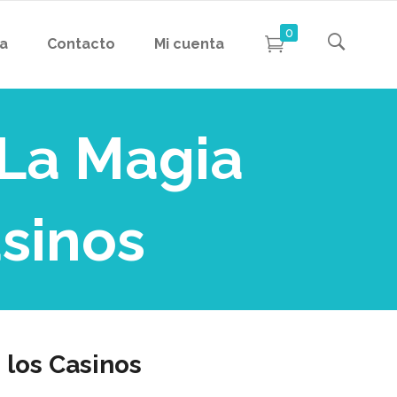
0
da
Contacto
Mi cuenta
 La Magia
asinos
 los Casinos