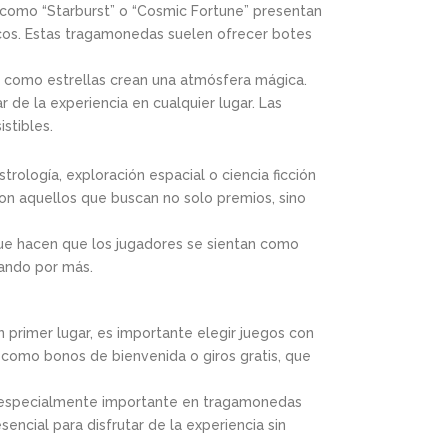
 como “Starburst” o “Cosmic Fortune” presentan
ticos. Estas tragamonedas suelen ofrecer botes
lan como estrellas crean una atmósfera mágica.
 de la experiencia en cualquier lugar. Las
stibles.
rología, exploración espacial o ciencia ficción
con aquellos que buscan no solo premios, sino
 que hacen que los jugadores se sientan como
sando por más.
n primer lugar, es importante elegir juegos con
, como bonos de bienvenida o giros gratis, que
s especialmente importante en tragamonedas
ncial para disfrutar de la experiencia sin