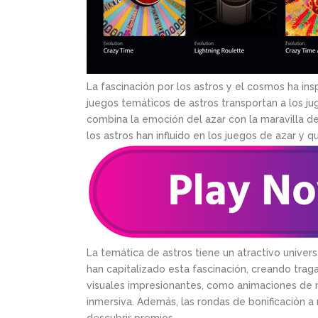
La fascinación por los astros y el cosmos ha ins
juegos temáticos de astros transportan a los j
combina la emoción del azar con la maravilla de
los astros han influido en los juegos de azar y q
La temática de astros tiene un atractivo univer
han capitalizado esta fascinación, creando trag
visuales impresionantes, como animaciones de n
inmersiva. Además, las rondas de bonificación 