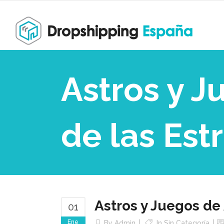
Astros y J
de las Est
Astros y Juegos de 
01
Ene
By
Admin
In Sin Categoría