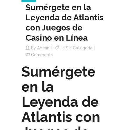
Sumérgete en la
Leyenda de Atlantis
con Juegos de
Casino en Línea
By
Admin
In Sin Categoría
Comments
Sumérgete
en la
Leyenda de
Atlantis con