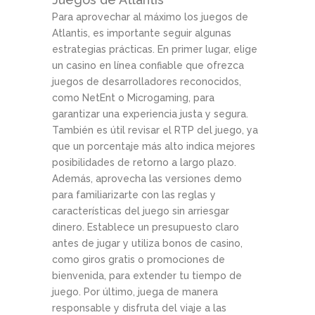
Para aprovechar al máximo los juegos de
Atlantis, es importante seguir algunas
estrategias prácticas. En primer lugar, elige
un casino en línea confiable que ofrezca
juegos de desarrolladores reconocidos,
como NetEnt o Microgaming, para
garantizar una experiencia justa y segura.
También es útil revisar el RTP del juego, ya
que un porcentaje más alto indica mejores
posibilidades de retorno a largo plazo.
Además, aprovecha las versiones demo
para familiarizarte con las reglas y
características del juego sin arriesgar
dinero. Establece un presupuesto claro
antes de jugar y utiliza bonos de casino,
como giros gratis o promociones de
bienvenida, para extender tu tiempo de
juego. Por último, juega de manera
responsable y disfruta del viaje a las