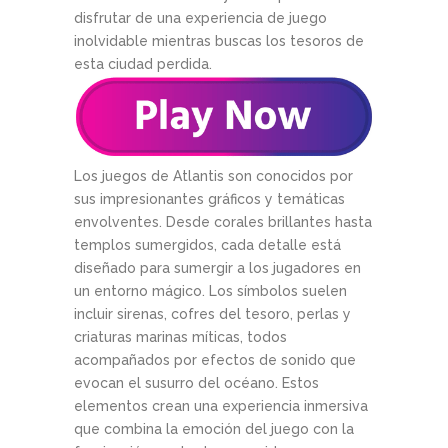
disfrutar de una experiencia de juego
inolvidable mientras buscas los tesoros de
esta ciudad perdida.
Los juegos de Atlantis son conocidos por
sus impresionantes gráficos y temáticas
envolventes. Desde corales brillantes hasta
templos sumergidos, cada detalle está
diseñado para sumergir a los jugadores en
un entorno mágico. Los símbolos suelen
incluir sirenas, cofres del tesoro, perlas y
criaturas marinas míticas, todos
acompañados por efectos de sonido que
evocan el susurro del océano. Estos
elementos crean una experiencia inmersiva
que combina la emoción del juego con la