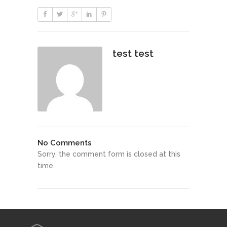
test test
No Comments
Sorry, the comment form is closed at this
time.