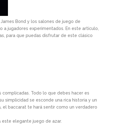
de James Bond y los salones de juego de
o a jugadores experimentados. En este artículo,
s, para que puedas disfrutar de este clásico
es complicadas. Todo lo que debes hacer es
u simplicidad se esconde una rica historia y un
a, el baccarat te hará sentir como un verdadero
a este elegante juego de azar.