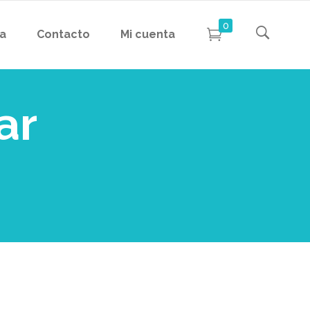
0
da
Contacto
Mi cuenta
ar