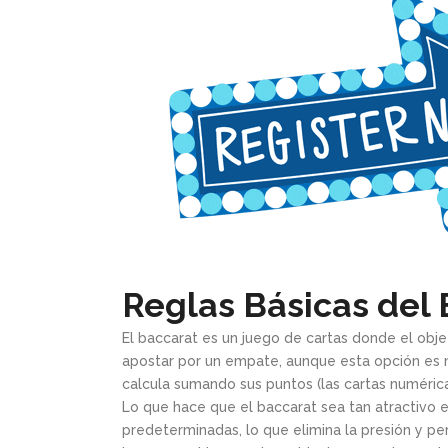
Reglas Básicas del
El baccarat es un juego de cartas donde el obje
apostar por un empate, aunque esta opción es m
calcula sumando sus puntos (las cartas numéricas
Lo que hace que el baccarat sea tan atractivo e
predeterminadas, lo que elimina la presión y pe