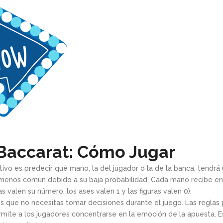
 Baccarat: Cómo Jugar
tivo es predecir qué mano, la del jugador o la de la banca, tendr
enos común debido a su baja probabilidad. Cada mano recibe entre 
 valen su número, los ases valen 1 y las figuras valen 0).
s que no necesitas tomar decisiones durante el juego. Las reglas p
rmite a los jugadores concentrarse en la emoción de la apuesta. E