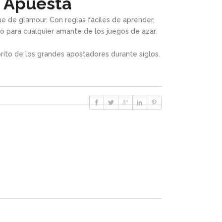
a Apuesta
e de glamour. Con reglas fáciles de aprender,
to para cualquier amante de los juegos de azar.
rito de los grandes apostadores durante siglos.