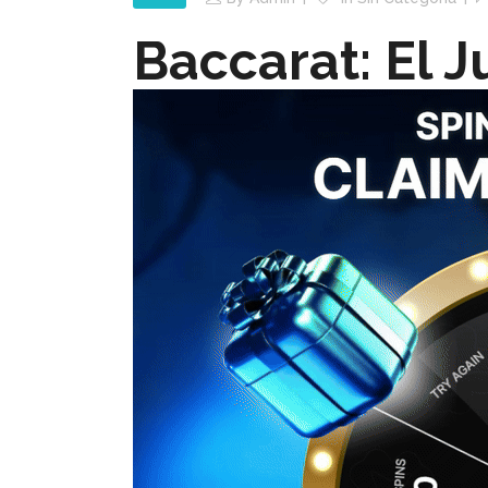
Baccarat: El 