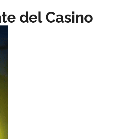
te del Casino