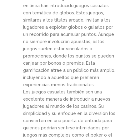
en línea han introducido juegos casuales
con temática de globos. Estos juegos,
similares a los títulos arcade, invitan a los
jugadores a explotar globos o guiarlos por
un recorrido para acumular puntos. Aunque
no siempre involucran apuestas, estos
juegos suelen estar vinculados a
promociones, donde los puntos se pueden
canjear por bonos o premios. Esta
gamificación atrae a un público más amplio,
incluyendo a aquellos que prefieren
experiencias menos tradicionales.
Los juegos casuales también son una
excelente manera de introducir a nuevos
jugadores al mundo de los casinos. Su
simplicidad y su enfoque en la diversión los
convierten en una puerta de entrada para
quienes podrían sentirse intimidados por
juegos más complejos como el póker o el