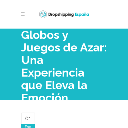
Globos y
Juegos de Azar:
Una
Experiencia
que Eleva la
Emoción
01
Ene