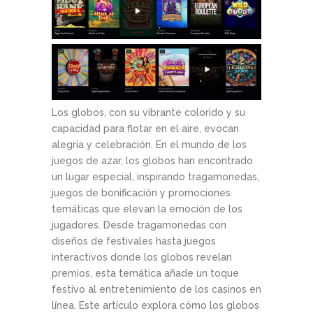
Los globos, con su vibrante colorido y su
capacidad para flotar en el aire, evocan
alegría y celebración. En el mundo de los
juegos de azar, los globos han encontrado
un lugar especial, inspirando tragamonedas,
juegos de bonificación y promociones
temáticas que elevan la emoción de los
jugadores. Desde tragamonedas con
diseños de festivales hasta juegos
interactivos donde los globos revelan
premios, esta temática añade un toque
festivo al entretenimiento de los casinos en
línea. Este artículo explora cómo los globos