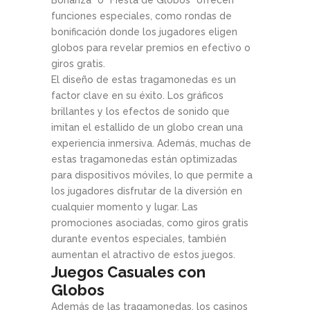
Bonanza” o “Fiesta de Globos” ofrecen
funciones especiales, como rondas de
bonificación donde los jugadores eligen
globos para revelar premios en efectivo o
giros gratis.
El diseño de estas tragamonedas es un
factor clave en su éxito. Los gráficos
brillantes y los efectos de sonido que
imitan el estallido de un globo crean una
experiencia inmersiva. Además, muchas de
estas tragamonedas están optimizadas
para dispositivos móviles, lo que permite a
los jugadores disfrutar de la diversión en
cualquier momento y lugar. Las
promociones asociadas, como giros gratis
durante eventos especiales, también
aumentan el atractivo de estos juegos.
Juegos Casuales con
Globos
Además de las tragamonedas, los casinos