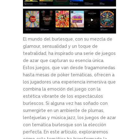
El mundo del burlesque, con su mezcla de
glamour, sensualidad y un toque de
teatralidad, ha inspirado una serie de juegos
de azar que capturan su esencia única.
Estos juegos, que van desde tragamonedas
hasta mesas de póker temáticas, ofrecen a
los jugadores una experiencia inmersiva que
combina la emoción del juego con la
estética vibrante de los espectáculos
burlescos. Si alguna vez has soñado con
sumergirte en un ambiente de plumas,
lentejuelas y música jazz, los juegos de azar
con temática burlesque son la elección
perfecta. En este artículo, exploraremos
cómo esta temática ha transformado la