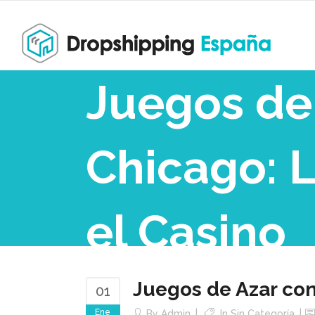
Juegos de
Chicago: L
el Casino
Juegos de Azar con
01
Ene
By
Admin
In Sin Categoría