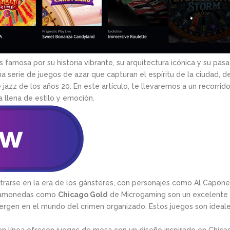
famosa por su historia vibrante, su arquitectura icónica y su pasa
una serie de juegos de azar que capturan el espíritu de la ciuda
azz de los años 20. En este artículo, te llevaremos a un recorrid
 llena de estilo y emoción.
trarse en la era de los gánsteres, con personajes como Al Capon
ragamonedas como
Chicago Gold
de Microgaming son un excelente e
umergen en el mundo del crimen organizado. Estos juegos son ideal