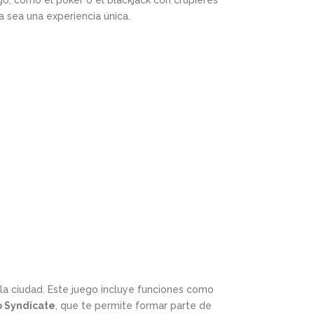
o, como el póker o el blackjack con crupieres
a sea una experiencia única.
la ciudad. Este juego incluye funciones como
 Syndicate
, que te permite formar parte de