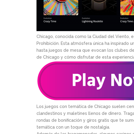
Chicago, conocida como la Ciudad del Viento, es 
Prohibición. Esta atmósfera única ha inspirado 
hasta juegos de mesa que evocan los clubes de j
de Chicago y cómo disfrutar de esta experiencia
Los juegos con temática de Chicago suelen cen
clandestinos y maletines llenos de dinero. T
rondas de bonificación y giros gratis que te s
temática con un toque de nostalgia.