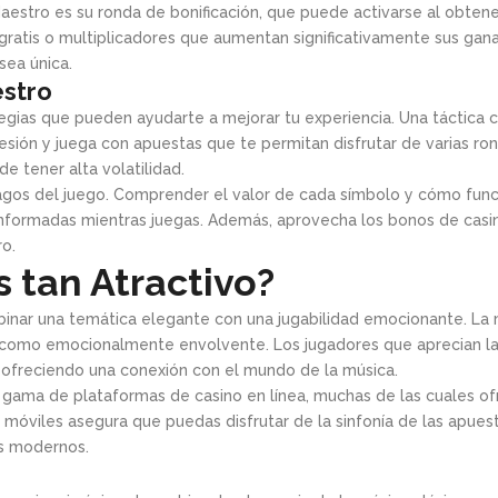
aestro es su ronda de bonificación, que puede activarse al obten
gratis o multiplicadores que aumentan significativamente sus gana
sea única.
estro
egias que pueden ayudarte a mejorar tu experiencia. Una táctica c
sión y juega con apuestas que te permitan disfrutar de varias ro
 tener alta volatilidad.
pagos del juego. Comprender el valor de cada símbolo y cómo funci
 informadas mientras juegas. Además, aprovecha los bonos de casin
ro.
 tan Atractivo?
nar una temática elegante con una jugabilidad emocionante. La mú
 como emocionalmente envolvente. Los jugadores que aprecian la 
 ofreciendo una conexión con el mundo de la música.
 gama de plataformas de casino en línea, muchas de las cuales o
 móviles asegura que puedas disfrutar de la sinfonía de las apues
es modernos.