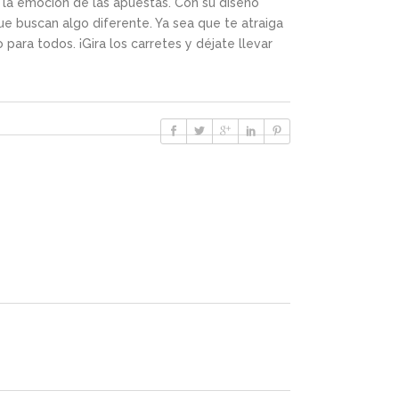
 la emoción de las apuestas. Con su diseño
ue buscan algo diferente. Ya sea que te atraiga
ra todos. ¡Gira los carretes y déjate llevar