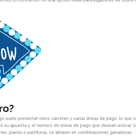
emios lo convierten en una opción ideal para jugadores de todos l
ro?
go suele presentar cinco carretes y varias líneas de pago, lo que 
su apuesta y el número de líneas de pago que desean activar. Un
nes, pianos o partituras, se alineen en combinaciones ganadoras.