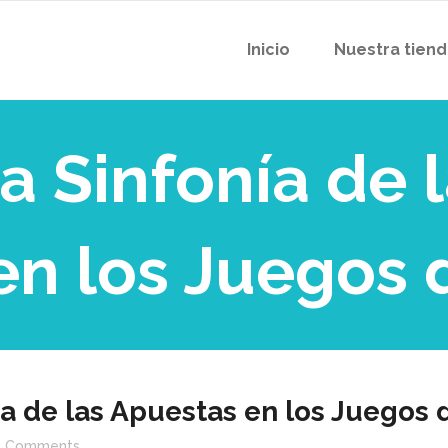
Inicio
Nuestra tien
a Sinfonía de 
en los Juegos 
ía de las Apuestas en los Juegos 
Comments