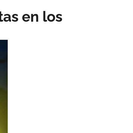
tas en los