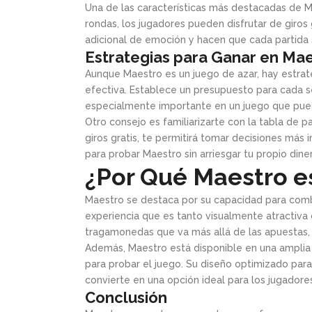
Una de las características más destacadas de M
rondas, los jugadores pueden disfrutar de giros 
adicional de emoción y hacen que cada partida 
Estrategias para Ganar en Ma
Aunque Maestro es un juego de azar, hay estrat
efectiva. Establece un presupuesto para cada se
especialmente importante en un juego que puede
Otro consejo es familiarizarte con la tabla de 
giros gratis, te permitirá tomar decisiones más
para probar Maestro sin arriesgar tu propio dine
¿Por Qué Maestro es
Maestro se destaca por su capacidad para combi
experiencia que es tanto visualmente atractiva
tragamonedas que va más allá de las apuestas,
Además, Maestro está disponible en una amplia
para probar el juego. Su diseño optimizado para
convierte en una opción ideal para los jugador
Conclusión