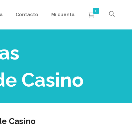
0
da
Contacto
Mi cuenta
las
de Casino
de Casino