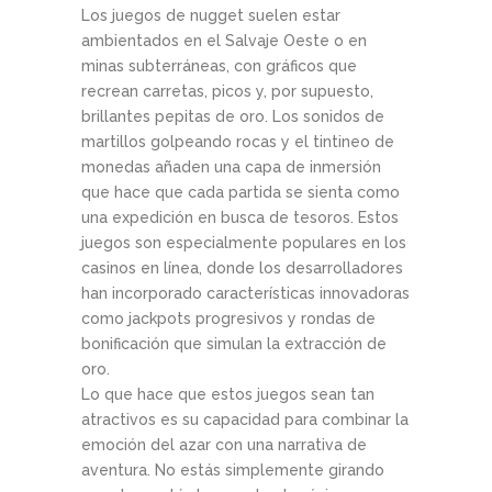
Los juegos de nugget suelen estar
ambientados en el Salvaje Oeste o en
minas subterráneas, con gráficos que
recrean carretas, picos y, por supuesto,
brillantes pepitas de oro. Los sonidos de
martillos golpeando rocas y el tintineo de
monedas añaden una capa de inmersión
que hace que cada partida se sienta como
una expedición en busca de tesoros. Estos
juegos son especialmente populares en los
casinos en línea, donde los desarrolladores
han incorporado características innovadoras
como jackpots progresivos y rondas de
bonificación que simulan la extracción de
oro.
Lo que hace que estos juegos sean tan
atractivos es su capacidad para combinar la
emoción del azar con una narrativa de
aventura. No estás simplemente girando