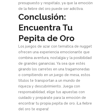
presupuesto y respétalo, ya que la emoción
de la fiebre del oro puede ser adictiva.
Conclusión:
Encuentra Tu
Pepita de Oro
Los juegos de azar con temática de nugget
ofrecen una experiencia emocionante que
combina aventura, nostalgia y la posibilidad
de grandes ganancias. Ya sea que estés
girando los carretes en una tragamonedas
o compitiendo en un juego de mesa, estos
títulos te transportan a un mundo de
riqueza y descubrimiento. Juega con
responsabilidad, elige tus apuestas con
cuidado y prepárate para la emoción de
encontrar tu propia pepita de oro. ¡La fiebre
del oro te espera!