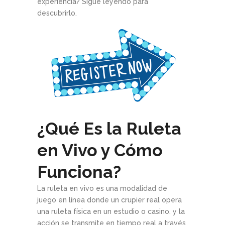
experiencia? Sigue leyendo para
descubrirlo.
¿Qué Es la Ruleta
en Vivo y Cómo
Funciona?
La ruleta en vivo es una modalidad de
juego en línea donde un crupier real opera
una ruleta física en un estudio o casino, y la
acción se transmite en tiempo real a través