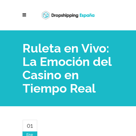
Ruleta en Vivo:
La Emoción del
Casino en
Tiempo Real
01
Ene