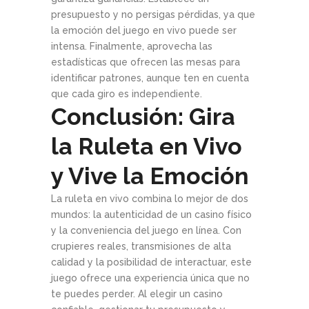
presupuesto y no persigas pérdidas, ya que
la emoción del juego en vivo puede ser
intensa. Finalmente, aprovecha las
estadísticas que ofrecen las mesas para
identificar patrones, aunque ten en cuenta
que cada giro es independiente.
Conclusión: Gira
la Ruleta en Vivo
y Vive la Emoción
La ruleta en vivo combina lo mejor de dos
mundos: la autenticidad de un casino físico
y la conveniencia del juego en línea. Con
crupieres reales, transmisiones de alta
calidad y la posibilidad de interactuar, este
juego ofrece una experiencia única que no
te puedes perder. Al elegir un casino