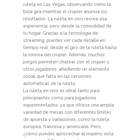
ruleta en Las Vegas, observando cómo la
bola gira mientras el crupier anuncia los
resultados. La ruleta en vivo recrea esa
experiencia, pero desde la comodidad de
tu hogar. Gracias a la tecnología de
streaming, puedes ver cada detalle en
tiempo real, desde el giro de la ruleta hasta
la sonrisa del crupier. Además, muchos
juegos permiten chatear con el crupier y
otros jugadores, añadiendo un elemento
social que falta en las versiones
automáticas de la ruleta.
La ruleta en vivo es ideal tanto para
principiantes como para jugadores
experimentados, ya que ofrece una amplia
variedad de mesas con diferentes límites
de apuesta y variaciones, como la ruleta
europea, francesa y americana. Pero,
¿cómo puedes aprovechar al máximo esta