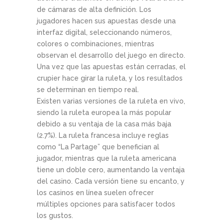
de cámaras de alta definición. Los
jugadores hacen sus apuestas desde una
interfaz digital, seleccionando números,
colores o combinaciones, mientras
observan el desarrollo del juego en directo.
Una vez que las apuestas están cerradas, el
crupier hace girar la ruleta, y los resultados
se determinan en tiempo real.
Existen varias versiones de la ruleta en vivo,
siendo la ruleta europea la más popular
debido a su ventaja de la casa más baja
(2.7%). La ruleta francesa incluye reglas
como “La Partage” que benefician al
jugador, mientras que la ruleta americana
tiene un doble cero, aumentando la ventaja
del casino. Cada versión tiene su encanto, y
los casinos en línea suelen ofrecer
múltiples opciones para satisfacer todos
los gustos.