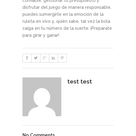
confiable, gestionar tu presupuesto y
disfrutar del juego de manera responsable,
puedes sumergirte en la emoción de la
ruleta en vivo y, quién sabe, tal vez la bola
caiga en tu número de la suerte. ¡Prepárate
para girar y ganar!
test test
No Comments