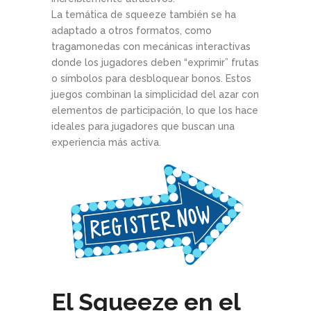
La temática de squeeze también se ha
adaptado a otros formatos, como
tragamonedas con mecánicas interactivas
donde los jugadores deben “exprimir” frutas
o símbolos para desbloquear bonos. Estos
juegos combinan la simplicidad del azar con
elementos de participación, lo que los hace
ideales para jugadores que buscan una
experiencia más activa.
El Squeeze en el