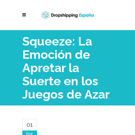
Squeeze: La
Emoción de
Apretar la
Suerte en los
Juegos de Azar
01
Ene