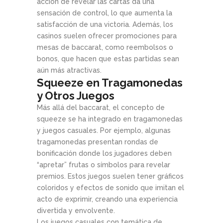
acción de revelar las cartas da una
sensación de control, lo que aumenta la
satisfacción de una victoria. Además, los
casinos suelen ofrecer promociones para
mesas de baccarat, como reembolsos o
bonos, que hacen que estas partidas sean
aún más atractivas.
Squeeze en Tragamonedas
y Otros Juegos
Más allá del baccarat, el concepto de
squeeze se ha integrado en tragamonedas
y juegos casuales. Por ejemplo, algunas
tragamonedas presentan rondas de
bonificación donde los jugadores deben
“apretar” frutas o símbolos para revelar
premios. Estos juegos suelen tener gráficos
coloridos y efectos de sonido que imitan el
acto de exprimir, creando una experiencia
divertida y envolvente.
Los juegos casuales con temática de