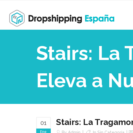
Stairs: L
Eleva a Nu
Stairs: La Tragamo
01
Ene
By
Admin
In Sin Categoría