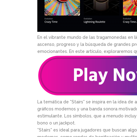
En el vibrante mundo de las tragamonedas en lí
ascenso, progreso y la búsqueda de grandes pr
emocionantes. En este artículo, exploraremos qu
La temática de *Stairs* se inspira en la idea de
gráficos modernos y una banda sonora motivado
estimulante. Los símbolos, que a menudo incluye
bono o un jackpot.
*Stairs* es ideal para jugadores que buscan al