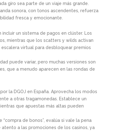
a giro sea parte de un viaje más grande.
banda sonora, con tonos ascendentes, refuerza
abilidad fresca y emocionante.
incluir un sistema de pagos en clúster. Los
, mientras que los scatters y wilds activan
a escalera virtual para desbloquear premios
ilidad puede variar, pero muchas versiones son
dores, que a menudo aparecen en las rondas de
das por la DGOJ en España. Aprovecha los modos
rente a otras tragamonedas. Establece un
 mientras que apuestas más altas pueden
de “compra de bonos”, evalúa si vale la pena
 atento a las promociones de los casinos, ya