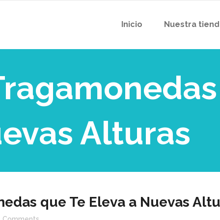
Inicio
Nuestra tien
a Tragamonedas
evas Alturas
nedas que Te Eleva a Nuevas Altu
Comments