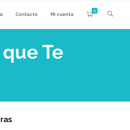
0
da
Contacto
Mi cuenta
 que Te
ras