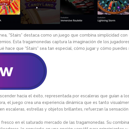
nea, *Stairs* destaca como un juego que combina simplicidad con 
emios. Esta tragamonedas captura la imaginación de los jugadore
é hace que *Stairs* sea tan especial, cómo jugar y cómo puedes su
 ascender hacia el éxito, representada por escaleras que guían a l
ra, el juego crea una experiencia dinámica que es tanto visual
n escaleras, estrellas y objetos brillantes, refuerzan la sensació
go fresco en el saturado mercado de las tragamonedas. Su combin