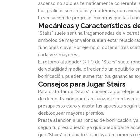
ascenso no solo es temáticamente coherente, s
Los gráficos son limpios y modernos, con anima
la sensación de progreso, mientras que las func
Mecánicas y Características de
*Stairs* suele ser una tragamonedas de 5 carret
símbolos de mayor valor suelen estar relaciona
funciones clave. Por ejemplo, obtener tres scat
cada vez mayores.
El retorno al jugador (RTP) de *Stairs* suele ro
de volatilidad media, ofreciendo un equilibrio e
bonificación, pueden aumentar tus ganancias e
Consejos para Jugar Stairs
Para disfrutar de *Stairs*, comienza por elegir 
de demostración para familiarizarte con las me
presupuesto claro y ajusta tus apuestas según 
desbloquear mayores premios.
Presta atención a las rondas de bonificación, ya
según tu presupuesto, ya que puede darte acces
que *Stairs* a menudo se incluye en torneos o 