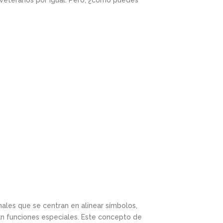
y veteranos por igual. Pero, ¿cómo puedes
nales que se centran en alinear símbolos,
van funciones especiales. Este concepto de