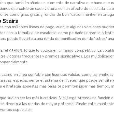
ino que también añade un elemento de narrativa que hace que cad
ciones que celebran cada victoria con un efecto de escalada. La 
iones como giros gratis y rondas de bonificación mantienen la jug
 Stairs
es con múltiples líneas de pago, aunque algunas versiones pueden 
dos con la temática de escaleras, como peldaños dorados o trofeos
ters puede llevarte a una ronda de bonificación donde “subes” un
ndar el 95-96%, lo que lo coloca en un rango competitivo. La volat
ntre victorias frecuentes y premios significativos. Los multiplica
xponencialmente.
un casino en línea confiable con licencias válidas, como las emiti
cánicas, especialmente el sistema de niveles, que puede ser dife
tu estrategia: apuestas más bajas te permiten jugar más tiempo,
 que suelen ser las más lucrativas. Si el juego ofrece una función 
o directo a las rondas de mayor potencial. Finalmente, mantente
eventos especiales.