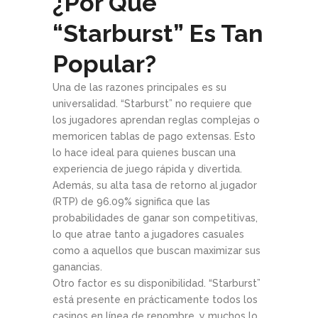
¿Por Qué
“Starburst” Es Tan
Popular?
Una de las razones principales es su
universalidad. “Starburst” no requiere que
los jugadores aprendan reglas complejas o
memoricen tablas de pago extensas. Esto
lo hace ideal para quienes buscan una
experiencia de juego rápida y divertida.
Además, su alta tasa de retorno al jugador
(RTP) de 96.09% significa que las
probabilidades de ganar son competitivas,
lo que atrae tanto a jugadores casuales
como a aquellos que buscan maximizar sus
ganancias.
Otro factor es su disponibilidad. “Starburst”
está presente en prácticamente todos los
casinos en línea de renombre, y muchos lo