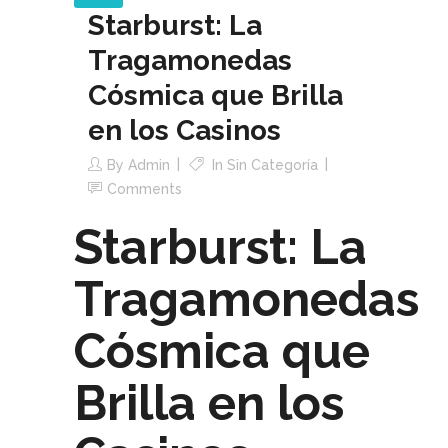
Starburst: La
Tragamonedas
Cósmica que Brilla
en los Casinos
By
Admin
In Sin Categoría
Comments
Starburst: La
Tragamonedas
Cósmica que
Brilla en los