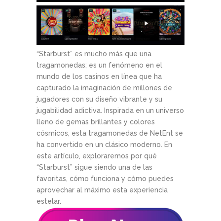
“Starburst” es mucho más que una
tragamonedas; es un fenómeno en el
mundo de los casinos en línea que ha
capturado la imaginación de millones de
jugadores con su diseño vibrante y su
jugabilidad adictiva. Inspirada en un universo
lleno de gemas brillantes y colores
cósmicos, esta tragamonedas de NetEnt se
ha convertido en un clásico moderno. En
este artículo, exploraremos por qué
“Starburst” sigue siendo una de las
favoritas, cómo funciona y cómo puedes
aprovechar al máximo esta experiencia
estelar.