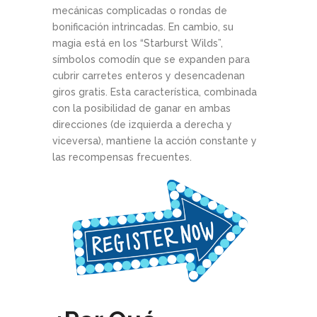
mecánicas complicadas o rondas de
bonificación intrincadas. En cambio, su
magia está en los “Starburst Wilds”,
símbolos comodín que se expanden para
cubrir carretes enteros y desencadenan
giros gratis. Esta característica, combinada
con la posibilidad de ganar en ambas
direcciones (de izquierda a derecha y
viceversa), mantiene la acción constante y
las recompensas frecuentes.