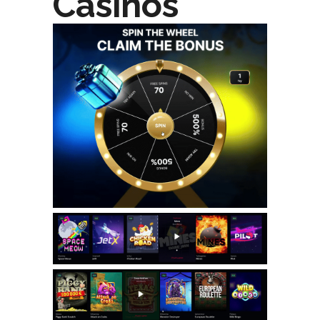
Casinos