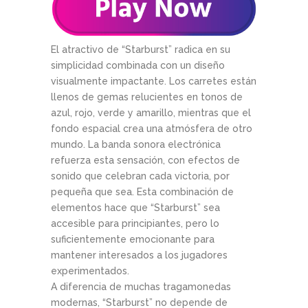
El atractivo de “Starburst” radica en su
simplicidad combinada con un diseño
visualmente impactante. Los carretes están
llenos de gemas relucientes en tonos de
azul, rojo, verde y amarillo, mientras que el
fondo espacial crea una atmósfera de otro
mundo. La banda sonora electrónica
refuerza esta sensación, con efectos de
sonido que celebran cada victoria, por
pequeña que sea. Esta combinación de
elementos hace que “Starburst” sea
accesible para principiantes, pero lo
suficientemente emocionante para
mantener interesados a los jugadores
experimentados.
A diferencia de muchas tragamonedas
modernas, “Starburst” no depende de