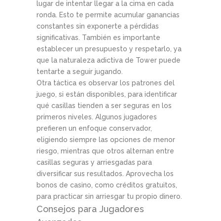
lugar de intentar llegar a la cima en cada
ronda. Esto te permite acumular ganancias
constantes sin exponerte a pérdidas
significativas. También es importante
establecer un presupuesto y respetarlo, ya
que la naturaleza adictiva de Tower puede
tentarte a seguir jugando.
Otra táctica es observar los patrones del
juego, si están disponibles, para identificar
qué casillas tienden a ser seguras en los
primeros niveles. Algunos jugadores
prefieren un enfoque conservador,
eligiendo siempre las opciones de menor
riesgo, mientras que otros alternan entre
casillas seguras y arriesgadas para
diversificar sus resultados. Aprovecha los
bonos de casino, como créditos gratuitos,
para practicar sin arriesgar tu propio dinero.
Consejos para Jugadores