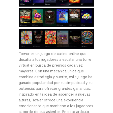
Tower es un juego de casino online que
desafía a los jugadores a escalar una torre
virtual en busca de premios cada vez
mayores. Con una mecánica única que
combina estrategia y suerte, este juego ha
ganado popularidad por su simplicidad y su
potencial para ofrecer grandes ganancias.
Inspirado en la idea de ascender a nuevas
alturas, Tower ofrece una experiencia
emocionante que mantiene a los jugadores
al borde de sus asientos. En este artículo,