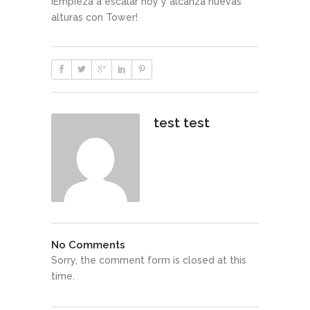
¡Empieza a escalar hoy y alcanza nuevas
alturas con Tower!
test test
No Comments
Sorry, the comment form is closed at this
time.