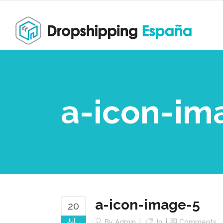
a-icon-im
a-icon-image-5
20
Jul
By
Admin
In
Comments