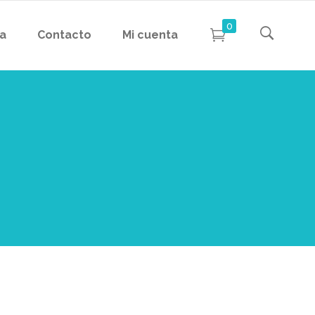
0
da
Contacto
Mi cuenta