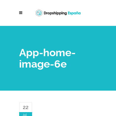
App-home-
image-6e
22
Jul