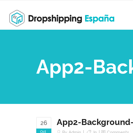
App2-Bac
App2-Background
26
Oct
By
Admin
In
Comments