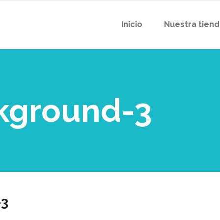
Inicio
Nuestra tien
kground-3
-3