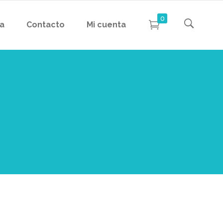
0
da
Contacto
Mi cuenta