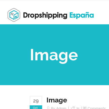
Image
Image
29
Oct
By
Admin
In
Comments