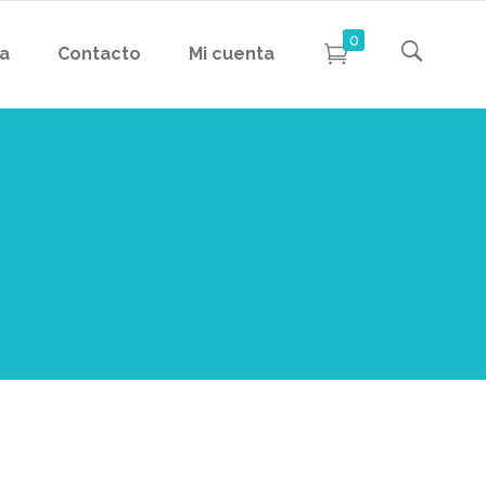
0
da
Contacto
Mi cuenta