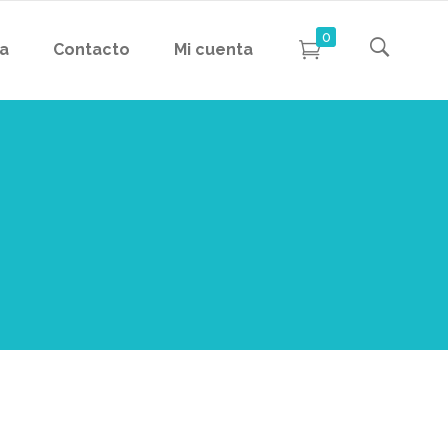
0
da
Contacto
Mi cuenta