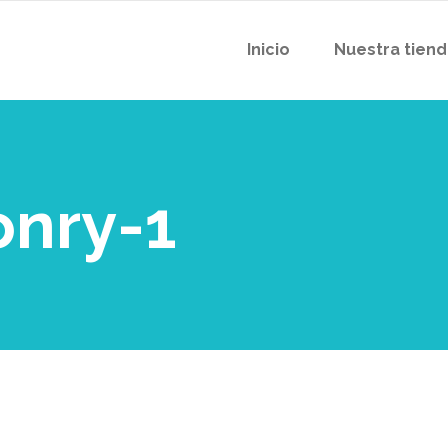
Inicio
Nuestra tien
nry-1