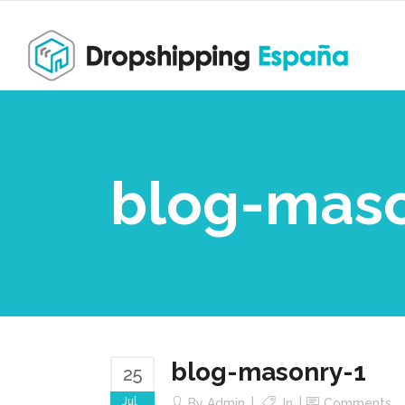
blog-maso
blog-masonry-1
25
Jul
By
Admin
In
Comments