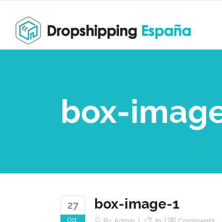
box-image
box-image-1
27
Oct
By
Admin
In
Comments