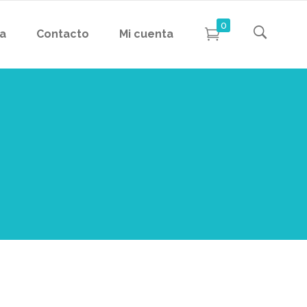
0
da
Contacto
Mi cuenta