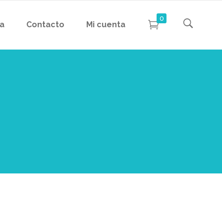
0
da
Contacto
Mi cuenta