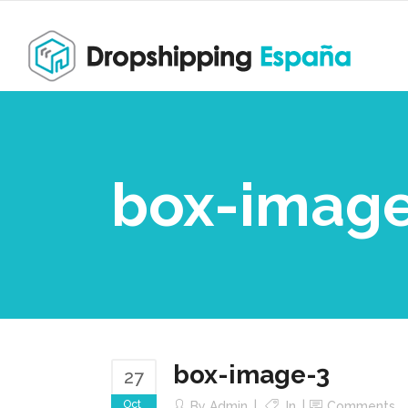
box-imag
box-image-3
27
Oct
By
Admin
In
Comments