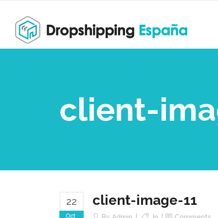
client-im
client-image-11
22
Oct
By
Admin
In
Comments