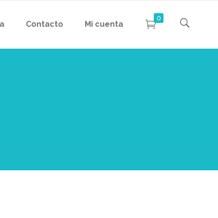
0
da
Contacto
Mi cuenta