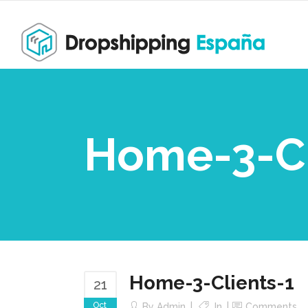
Home-3-Cl
Home-3-Clients-1
21
Oct
By
Admin
In
Comments