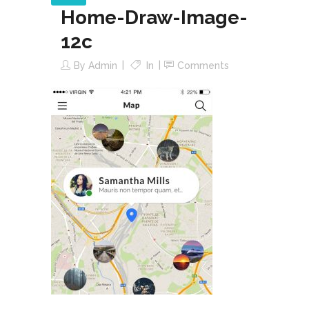
Home-Draw-Image-
12c
By
Admin
In
Comments