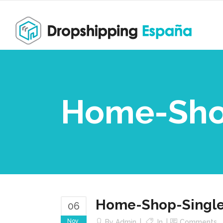
Home-Sho
Home-Shop-Singl
06
Nov
By
Admin
In
Comments