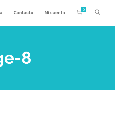
0
da
Contacto
Mi cuenta
ge-8