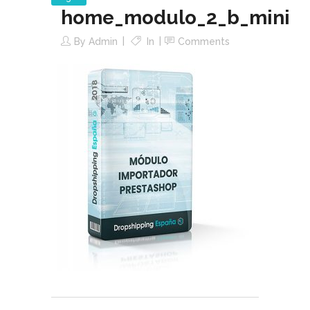
home_modulo_2_b_mini
By
Admin
In
Comments