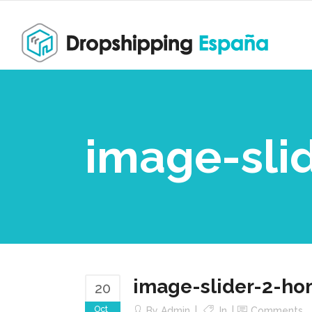
image-sli
image-slider-2-h
20
Oct
By
Admin
In
Comments