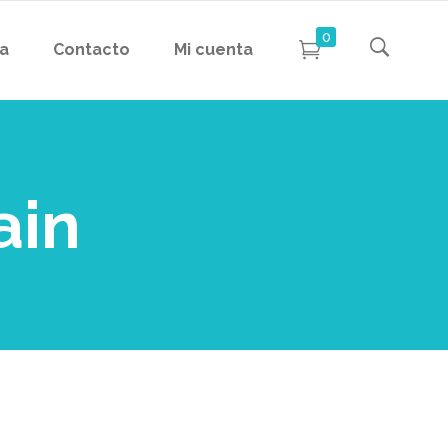
0
da
Contacto
Mi cuenta
ain