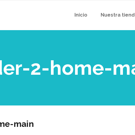
Inicio
Nuestra tien
der-2-home-m
ome-main