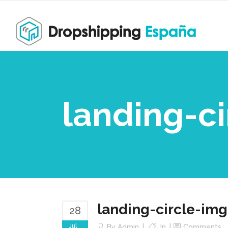
landing-c
landing-circle-img
28
Jul
By
Admin
In
Comments