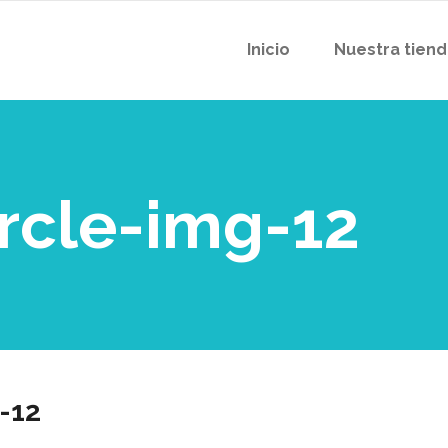
Inicio
Nuestra tien
ircle-img-12
-12