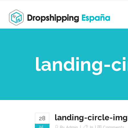
landing-c
landing-circle-img
28
Jul
By
Admin
In
Comments