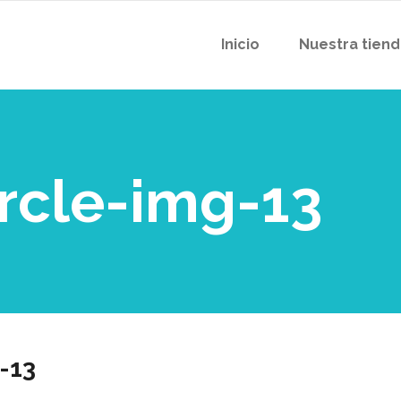
Inicio
Nuestra tien
ircle-img-13
-13