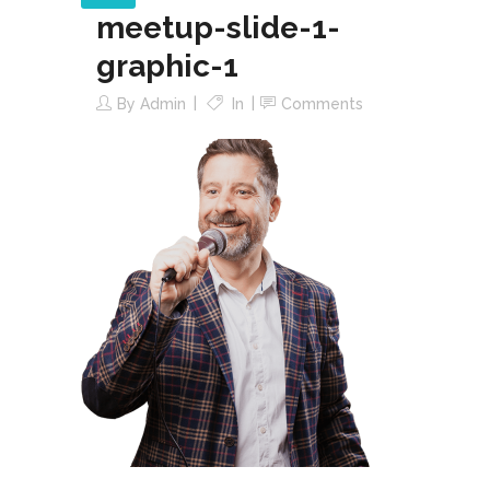
meetup-slide-1-
graphic-1
By
Admin
In
Comments