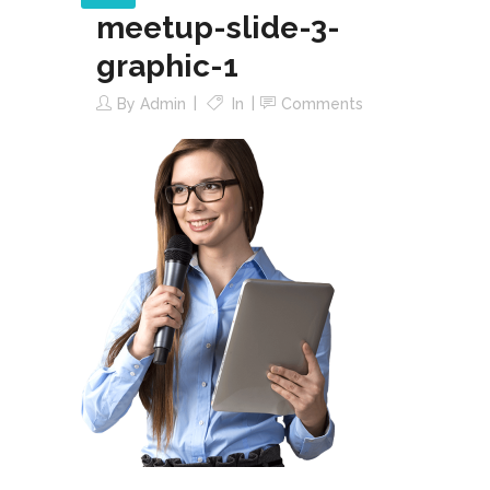
meetup-slide-3-
graphic-1
By
Admin
In
Comments