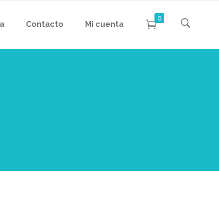
0
da
Contacto
Mi cuenta