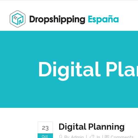
Digital Pl
Digital Planning
23
Oct
By
Admin
In
Comments