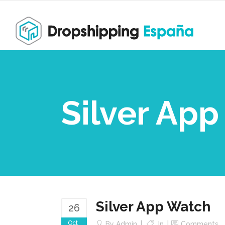
Silver Ap
Silver App Watch
26
Oct
By
Admin
In
Comments