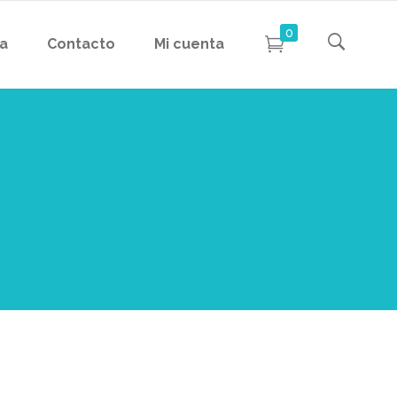
0
da
Contacto
Mi cuenta