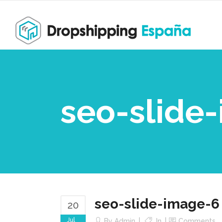
seo-slide
seo-slide-image-6
20
Jul
By
Admin
In
Comments