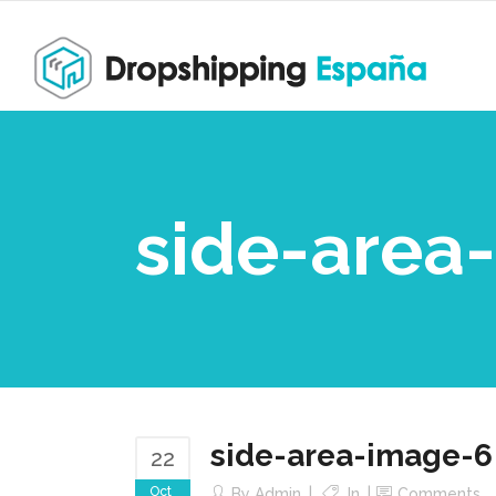
side-area
side-area-image-6
22
Oct
By
Admin
In
Comments