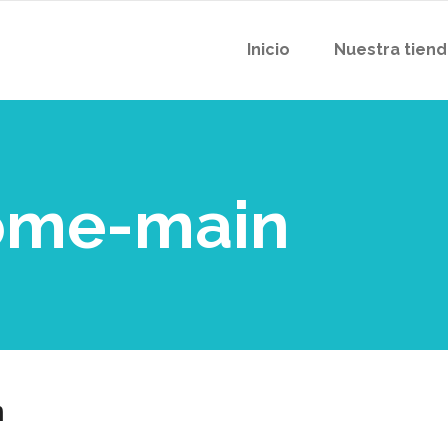
Inicio
Nuestra tien
ome-main
n