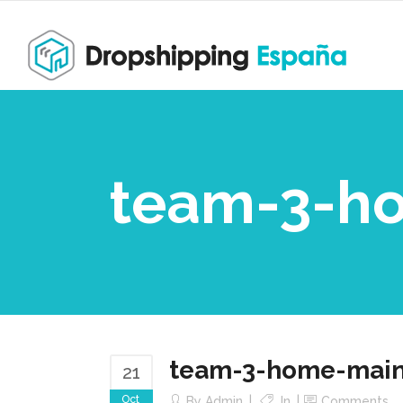
team-3-h
team-3-home-mai
21
Oct
By
Admin
In
Comments