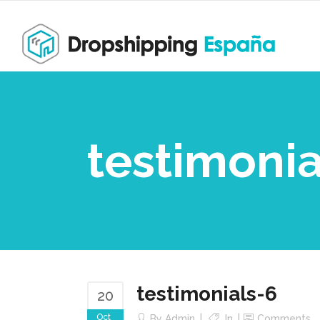
testimonia
testimonials-6
20
Oct
By
Admin
In
Comments