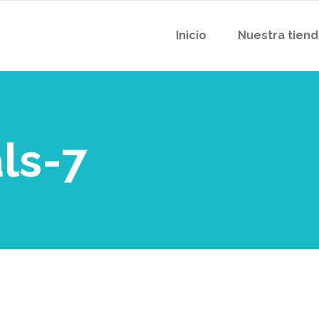
Inicio
Nuestra tien
ls-7