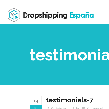
testimonia
testimonials-7
19
Jul
By
Admin
In
Comments